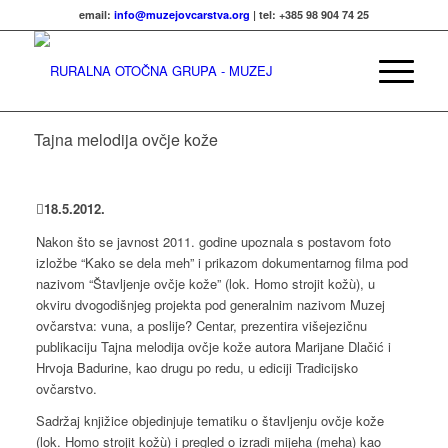
email:
info@muzejovcarstva.org
| tel: +385 98 904 74 25
Tajna melodija ovčje kože
18
.
5
.
2012
.
Nakon što se javnost 2011. godine upoznala s postavom foto
izložbe “Kako se dela meh” i prikazom dokumentarnog filma pod
nazivom “Štavljenje ovčje kože” (lok. Homo strojit kožù), u
okviru dvogodišnjeg projekta pod generalnim nazivom Muzej
ovčarstva: vuna, a poslije? Centar, prezentira višejezičnu
publikaciju Tajna melodija ovčje kože autora Marijane Dlačić i
Hrvoja Badurine, kao drugu po redu, u ediciji Tradicijsko
ovčarstvo.
Sadržaj knjižice objedinjuje tematiku o štavljenju ovčje kože
(lok. Homo strojit kožù) i pregled o izradi mijeha (meha) kao