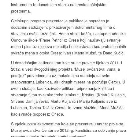
instrumenta te današnjem stanju na cresko-lošinjskim
prostorima.
Cjelokupni program prezentacije publikacije popraćen je
dodatnim sadržajem: prikazivanjem dokumentarnog filma o
štavljenju ovčje kože (lok. Homo strojit kožù), nastupom učenika
Osnovne škole “Frane Petrić” iz Cresa koji naučavaju sviranje
meha i ples uz njegovu melodiju i neizostavan šou profesionalnih
svirača meha s otoka Cresa: Ivan i Mario Mužić, te Dario Kučić.
U dosadašnjim aktivnostima koje su se provele tijekom 2011. i
2012. u vezi dvogodišnjeg projekta “Muzej ovčarstva: vuna, a
poslije?” provedene su uz maksimalnu suradnju sa svim
stanovnicima Lubenica, ali i drugih mjesta na području Gerbin. U
ovom slučaju, kao kazivače prilikom pripremanja knjižice i
stvaranja filma svakako treba istaknuti: Kristinu (Kristu) Kuljanić,
Silvanu Damijanjević, Martu Kuljanić i Mariju Kuljanić sve iz
Lubenica, Tonicu Toić iz Cresa, te Ivana Mužića i Maria Mužića
kao svirače (sopce) iz Orleca.
S cjelokupnim aktivnostima koje se prezentiraju unutar projekta
Muzej ovčarstva Centar se 2012. g. kandidira za dobivanje prava
uporabe oznake “Hrvatski otočni proizvod”.