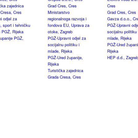
ička zajednica
Grad Cres, Cres
Cres
 Cresa, Cres
Ministarstvo
Grad Cres, Cres
i odjel za
regionalnoga razvoja i
Gavza d.o.o., Cr
, sport i tehničku
fondova EU, Uprava za
PGŽ-Upravni odje
u PGŽ, Rijeka
otoke, Zagreb
socijalnu politiku 
upanije PGŽ,
PGŽ-Upravni odjel za
mlade, Rijeka
socijalnu politiku i
PGŽ-Ured župani
mlade, Rijeka
Rijeka
PGŽ-Ured županije,
HEP d.d., Zagre
Rijeka
Turistička zajednica
Grada Cresa, Cres