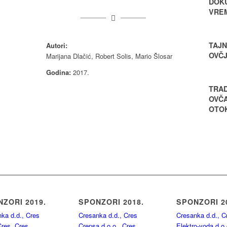
DOK
VRE
TAJN
Autori:
OVČ
Marijana Dlačić, Robert Solis, Mario Šlosar
Godina:
2017.
TRAD
OVČ
OTO
ZORI 2019.
SPONZORI 2018.
SPONZORI 2
ka d.d., Cres
Cresanka d.d., Cres
Cresanka d.d., C
res, Cres
Crepsa d.o.o., Cres
Elektro-voda d.o.