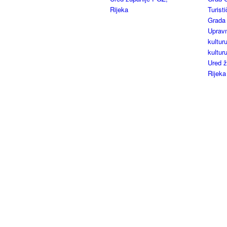
Rijeka
Turist
Grada
Upravn
kulturu
kultur
Ured ž
Rijeka