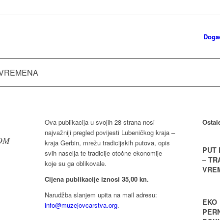
Doga
 VREMENA
Ova publikacija u svojih 28 strana nosi
Ostal
najvažniji pregled povijesti Lubeničkog kraja –
OM
kraja Gerbin, mrežu tradicijskih putova, opis
PUT 
svih naselja te tradicije otočne ekonomije
– T
koje su ga oblikovale.
VRE
Cijena publikacije iznosi 35,00 kn.
Narudžba slanjem upita na mail adresu:
EKO
info@muzejovcarstva.org
.
PERN