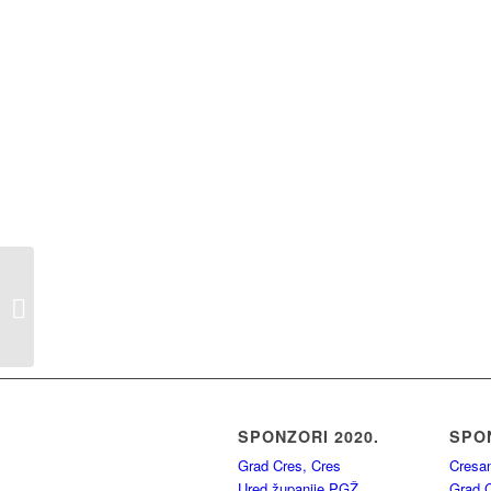
FOTOPUBLIKACIJA
HOMMAGE VUNI
SPONZORI 2020.
SPON
Grad Cres, Cres
Cresan
Ured županije PGŽ,
Grad C