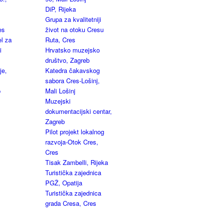
DiP, Rijeka
Grupa za kvalitetniji
es
život na otoku Cresu
l za
Ruta, Cres
i
Hrvatsko muzejsko
društvo, Zagreb
je,
Katedra čakavskog
sabora Cres-Lošinj,
b
Mali Lošinj
Muzejski
dokumentacijski centar,
Zagreb
Pilot projekt lokalnog
razvoja-Otok Cres,
Cres
Tisak Zambelli, Rijeka
Turistička zajednica
PGŽ, Opatija
Turistička zajednica
grada Cresa, Cres