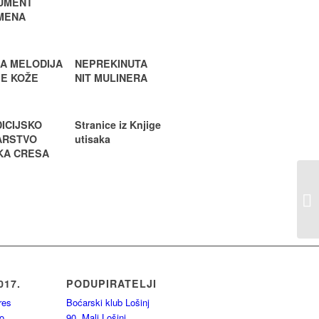
UMENT
MENA
A MELODIJA
NEPREKINUTA
JE KOŽE
NIT MULINERA
ICIJSKO
Stranice iz Knjige
ARSTVO
utisaka
KA CRESA
017.
PODUPIRATELJI
res
Boćarski klub Lošinj
o.,
90, Mali Lošinj