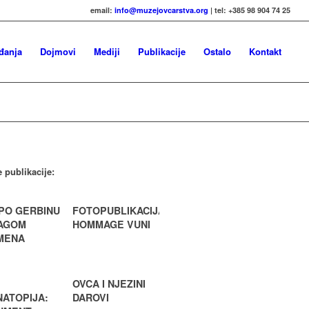
email:
info@muzejovcarstva.org
| tel: +385 98 904 74 25
đanja
Dojmovi
Mediji
Publikacije
Ostalo
Kontakt
e publikacije:
PO GERBINU
FOTOPUBLIKACIJA
RAGOM
HOMMAGE VUNI
MENA
OVCA I NJEZINI
ATOPIJA:
DAROVI