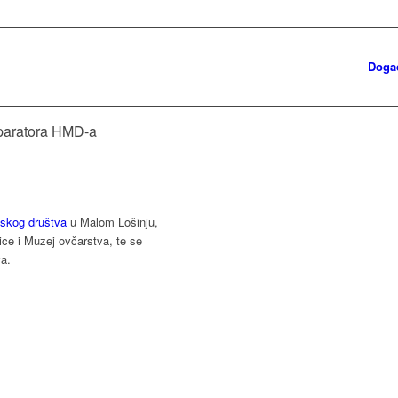
Doga
reparatora HMD-a
skog društva
u Malom Lošinju,
nice i Muzej ovčarstva, te se
va.