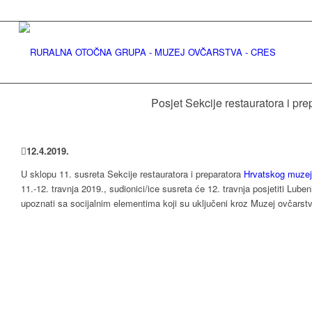
Posjet Sekcije restauratora i p
12
.
4
.
2019
.
U sklopu 11. susreta Sekcije restauratora i preparatora
Hrvatskog muzej
11.-12. travnja 2019., sudionici/ice susreta će 12. travnja posjetiti Lube
upoznati sa socijalnim elementima koji su uključeni kroz Muzej ovčarst