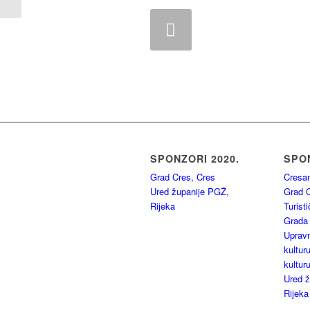
Previous
SPONZORI 2020.
SPON
Grad Cres, Cres
Cresan
Ured županije PGŽ,
Grad C
Rijeka
Turist
Grada
Upravn
kulturu
kultur
Ured ž
Rijeka