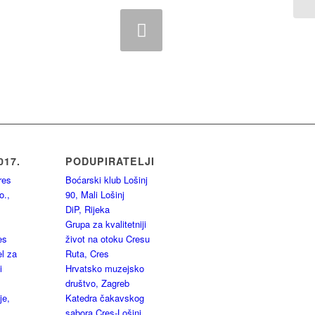
Next
017.
PODUPIRATELJI
res
Boćarski klub Lošinj
o.,
90, Mali Lošinj
DiP, Rijeka
Grupa za kvalitetniji
es
život na otoku Cresu
l za
Ruta, Cres
i
Hrvatsko muzejsko
društvo, Zagreb
je,
Katedra čakavskog
sabora Cres-Lošinj,