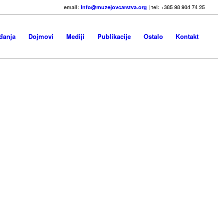
email:
info@muzejovcarstva.org
| tel: +385 98 904 74 25
đanja
Dojmovi
Mediji
Publikacije
Ostalo
Kontakt