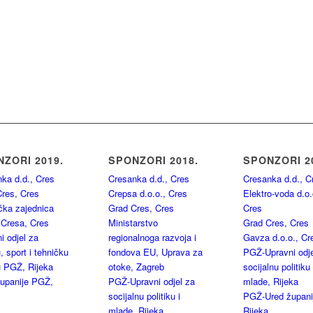
ZORI 2019.
SPONZORI 2018.
SPONZORI 2
ka d.d., Cres
Cresanka d.d., Cres
Cresanka d.d., C
res, Cres
Crepsa d.o.o., Cres
Elektro-voda d.o.
ička zajednica
Grad Cres, Cres
Cres
 Cresa, Cres
Ministarstvo
Grad Cres, Cres
i odjel za
regionalnoga razvoja i
Gavza d.o.o., Cr
, sport i tehničku
fondova EU, Uprava za
PGŽ-Upravni odje
u PGŽ, Rijeka
otoke, Zagreb
socijalnu politiku 
upanije PGŽ,
PGŽ-Upravni odjel za
mlade, Rijeka
socijalnu politiku i
PGŽ-Ured župani
mlade, Rijeka
Rijeka