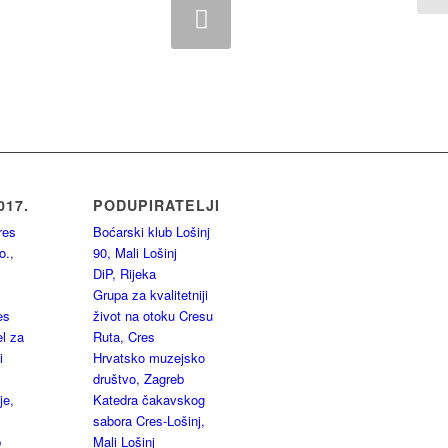
Next
017.
PODUPIRATELJI
res
Boćarski klub Lošinj
o.,
90, Mali Lošinj
DiP, Rijeka
Grupa za kvalitetniji
es
život na otoku Cresu
l za
Ruta, Cres
i
Hrvatsko muzejsko
društvo, Zagreb
je,
Katedra čakavskog
sabora Cres-Lošinj,
b
Mali Lošinj