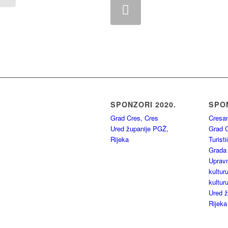
Previous
SPONZORI 2020.
SPON
Grad Cres, Cres
Cresan
Ured županije PGŽ,
Grad C
Rijeka
Turist
Grada
Upravn
kulturu
kultur
Ured ž
Rijeka