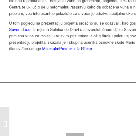
okušati u grabunanju – češljanju vune na grebenima, pogledati tijek rada k
Centra te uključiti se u neformalnu raspravu kako da odbačena vuna u 
problem, već interesantno polazište za stvaranje održive socijalne ekon
U tom pogledu na prezentaciju projekta srdačno su se odazvali, kao gos
Soven d.o.o.
iz mjesta Selnica ob Dravi u sjeveroistočnom dijelu Sloveni
primjenu vune za izolaciju te svim prisutnima izložiti široku paletu njiho
prezentaciju projekta iskazala je i skupina učenika osnovne škole Mario 
članovi/ice udruge
Molekula/Prostor + iz Rijeke
.
Prezentacija dok. filma
“Ovčji sir” (lok. Homo
udelat sir)