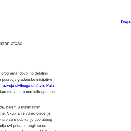
Doga
istan otpad”
 i programa, dovoljno detaljno
 područja građanske inicijative
i razvoja civilnoga društva, Pula
kao sirovinu te osmislio uporabni
a da, barem u minimalnim
ne. Skupljanje vune, čišćenje,
renulo se u dobivanje uporabnog
je svi prisutni mogli su se