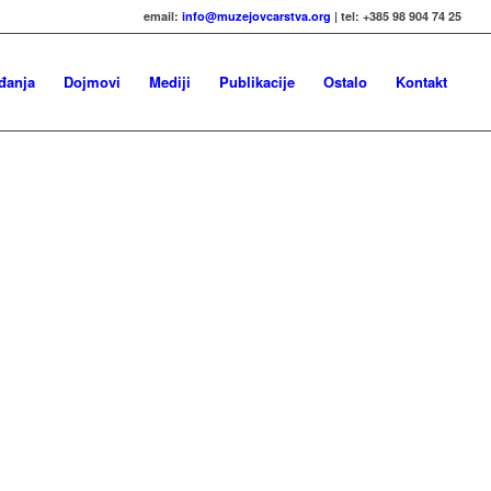
email:
info@muzejovcarstva.org
| tel: +385 98 904 74 25
đanja
Dojmovi
Mediji
Publikacije
Ostalo
Kontakt