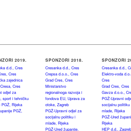
ZORI 2019.
SPONZORI 2018.
SPONZORI 2
ka d.d., Cres
Cresanka d.d., Cres
Cresanka d.d., C
res, Cres
Crepsa d.o.o., Cres
Elektro-voda d.o.
ička zajednica
Grad Cres, Cres
Cres
 Cresa, Cres
Ministarstvo
Grad Cres, Cres
i odjel za
regionalnoga razvoja i
Gavza d.o.o., Cr
, sport i tehničku
fondova EU, Uprava za
PGŽ-Upravni odje
u PGŽ, Rijeka
otoke, Zagreb
socijalnu politiku 
upanije PGŽ,
PGŽ-Upravni odjel za
mlade, Rijeka
socijalnu politiku i
PGŽ-Ured župani
mlade, Rijeka
Rijeka
PGŽ-Ured županije,
HEP d.d., Zagre