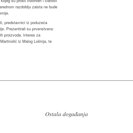
ojeg su prošli volonteri i članovi
narednom razdoblju zaista ne bude
omije.
ti, predstavnici iz poduzeća
je. Prezentirali su prvenstveno
vih proizvoda. Interes za
Martinolić iz Malog Lošinja, te
Ostala događanja