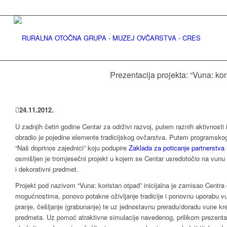
Prezentacija projekta: “Vuna: kor
24
.
11
.
2012
.
U zadnjih četiri godine Centar za održivi razvoj, putem raznih aktivnosti
obradio je pojedine elemente tradicijskog ovčarstva. Putem programskog
“Naš doprinos zajednici” koju podupire
Zaklada za poticanje partnerstva 
osmišljen je tromjesečni projekt u kojem se Centar usredotočio na vunu 
i dekorativni predmet.
Projekt pod nazivom “Vuna: koristan otpad” inicijalna je zamisao Centr
mogućnostima, ponovo potakne oživljanje tradicije i ponovnu uporabu vu
pranje, češljanje (grabunanje) te uz jednostavnu preradu/doradu vune k
predmeta. Uz pomoć atraktivne simulacije navedenog, prilikom prezentaci